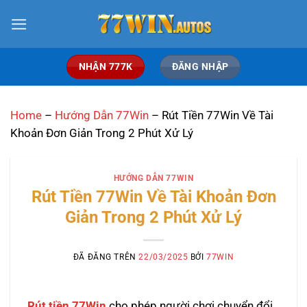
Chuyển
đến
nội
dung
NHẬN 777K
ĐĂNG NHẬP
Home
–
Hướng Dẫn 77Win
–
Rút Tiền 77Win Về Tài
Khoản Đơn Giản Trong 2 Phút Xử Lý
HƯỚNG DẪN 77WIN
Rút Tiền 77Win Về Tài Khoản Đơn
Giản Trong 2 Phút Xử Lý
ĐÃ ĐĂNG TRÊN
22/03/2025
BỞI
77WIN
Rút tiền 77Win
cho phép người chơi chuyển đổi