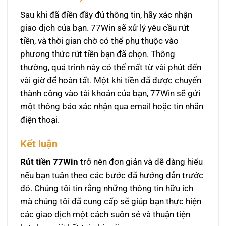
Sau khi đã điền đầy đủ thông tin, hãy xác nhận
giao dịch của bạn. 77Win sẽ xử lý yêu cầu rút
tiền, và thời gian chờ có thể phụ thuộc vào
phương thức rút tiền bạn đã chọn. Thông
thường, quá trình này có thể mất từ vài phút đến
vài giờ để hoàn tất. Một khi tiền đã được chuyển
thành công vào tài khoản của bạn, 77Win sẽ gửi
một thông báo xác nhận qua email hoặc tin nhắn
điện thoại.
Kết luận
Rút tiền 77Win
trở nên đơn giản và dễ dàng hiểu
nếu bạn tuân theo các bước đã hướng dẫn trước
đó. Chúng tôi tin rằng những thông tin hữu ích
mà chúng tôi đã cung cấp sẽ giúp bạn thực hiện
các giao dịch một cách suôn sẻ và thuận tiện