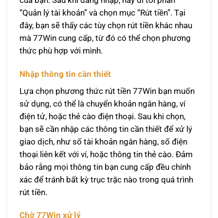
của bạn. Sau khi đăng nhập, hãy đi tới phần
“Quản lý tài khoản” và chọn mục “Rút tiền”. Tại
đây, bạn sẽ thấy các tùy chọn rút tiền khác nhau
mà 77Win cung cấp, từ đó có thể chọn phương
thức phù hợp với mình.
Nhập thông tin cần thiết
Lựa chọn phương thức rút tiền 77Win bạn muốn
sử dụng, có thể là chuyển khoản ngân hàng, ví
điện tử, hoặc thẻ cào điện thoại. Sau khi chọn,
bạn sẽ cần nhập các thông tin cần thiết để xử lý
giao dịch, như số tài khoản ngân hàng, số điện
thoại liên kết với ví, hoặc thông tin thẻ cào. Đảm
bảo rằng mọi thông tin bạn cung cấp đều chính
xác để tránh bất kỳ trục trặc nào trong quá trình
rút tiền.
Chờ 77Win xử lý