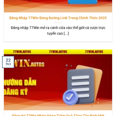
Đăng Nhập 77Win Đúng Đường Link Trang Chính Thức 2025
Đăng nhập 77Win mở ra cánh cửa vào thế giới cá cược trực
tuyến cao [...]
22
Th3
Đăng Ký 77Win Nhận Hàng Trăm Quà Tặng Tân Binh Mới