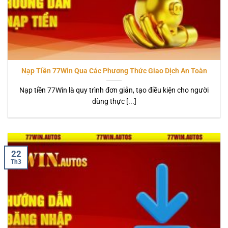
Nạp Tiền 77Win Qua Các Phương Thức Giao Dịch An Toàn
Nạp tiền 77Win là quy trình đơn giản, tạo điều kiện cho người
dùng thực [...]
22
Th3