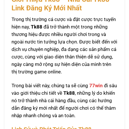
Link Đăng Ký Mới Nhất
Trong thị trường cá cược và đặt cược trực tuyến
hiện nay,
Tk88
đã trở thành một trong những
thương hiệu được nhiều người chơi trong và
ngoài nước tin tưởng lựa chọn. Được biết đến với
dịch vụ chuyên nghiệp, đa dạng các sản phẩm cá
cược, cùng với giao diện thân thiện dễ sử dụng,
ngày càng mở rộng sự hiện diện của mình trên
thị trường game online.
Trong bài viết này, chúng ta sẽ cùng
77win
đi sâu
vào giới thiệu chi tiết về
Tk88
, những lý do khiến
nó trở thành nhà cái hàng đầu, cùng các hướng
dẫn đăng ký mới nhất để người chơi có thể thâm
nhập nhanh chóng và an toàn.