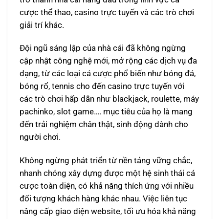
cược thể thao, casino trực tuyến và các trò chơi
giải trí khác.
Đội ngũ sáng lập của nhà cái đã không ngừng
cập nhật công nghệ mới, mở rộng các dịch vụ đa
dạng, từ các loại cá cược phổ biến như bóng đá,
bóng rổ, tennis cho đến casino trực tuyến với
các trò chơi hấp dẫn như blackjack, roulette, máy
pachinko, slot game…. mục tiêu của họ là mang
đến trải nghiệm chân thật, sinh động dành cho
người chơi.
Không ngừng phát triển từ nền tảng vững chắc,
nhanh chóng xây dựng được một hệ sinh thái cá
cược toàn diện, có khả năng thích ứng với nhiều
đối tượng khách hàng khác nhau. Việc liên tục
nâng cấp giao diện website, tối ưu hóa khả năng