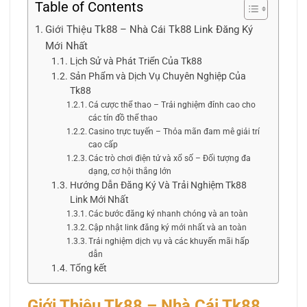
Table of Contents
Giới Thiệu Tk88 – Nhà Cái Tk88 Link Đăng Ký
Mới Nhất
Lịch Sử và Phát Triển Của Tk88
Sản Phẩm và Dịch Vụ Chuyên Nghiệp Của
Tk88
Cá cược thể thao – Trải nghiệm đỉnh cao cho
các tín đồ thể thao
Casino trực tuyến – Thỏa mãn đam mê giải trí
cao cấp
Các trò chơi điện tử và xổ số – Đối tượng đa
dạng, cơ hội thắng lớn
Hướng Dẫn Đăng Ký Và Trải Nghiệm Tk88
Link Mới Nhất
Các bước đăng ký nhanh chóng và an toàn
Cập nhật link đăng ký mới nhất và an toàn
Trải nghiệm dịch vụ và các khuyến mãi hấp
dẫn
Tổng kết
Giới Thiệu Tk88 – Nhà Cái Tk88