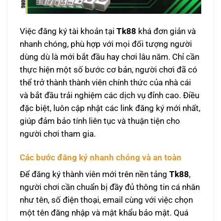
Việc đăng ký tài khoản tại
Tk88
khá đơn giản và
nhanh chóng, phù hợp với mọi đối tượng người
dùng dù là mới bắt đầu hay chơi lâu năm. Chỉ cần
thực hiện một số bước cơ bản, người chơi đã có
thể trở thành thành viên chính thức của nhà cái
và bắt đầu trải nghiệm các dịch vụ đỉnh cao. Điều
đặc biệt, luôn cập nhật các link đăng ký mới nhất,
giúp đảm bảo tính liên tục và thuận tiện cho
người chơi tham gia.
Các bước đăng ký nhanh chóng và an toàn
Để đăng ký thành viên mới trên nền tảng
Tk88
,
người chơi cần chuẩn bị đầy đủ thông tin cá nhân
như tên, số điện thoại, email cùng với việc chọn
một tên đăng nhập và mật khẩu bảo mật. Quá