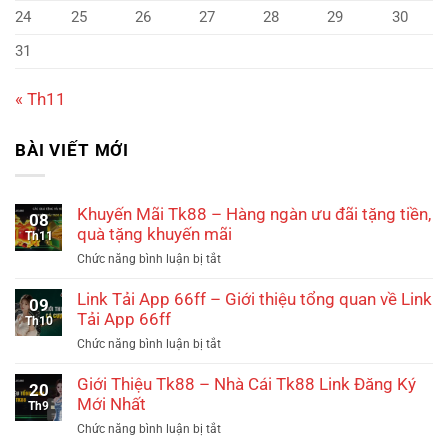
24
25
26
27
28
29
30
31
« Th11
BÀI VIẾT MỚI
Khuyến Mãi Tk88 – Hàng ngàn ưu đãi tặng tiền,
08
quà tặng khuyến mãi
Th11
ở
Chức năng bình luận bị tắt
Khuyến
Mãi
Link Tải App 66ff – Giới thiệu tổng quan về Link
09
Tk88
Tải App 66ff
Th10
–
ở
Chức năng bình luận bị tắt
Hàng
Link
ngàn
Tải
Giới Thiệu Tk88 – Nhà Cái Tk88 Link Đăng Ký
ưu
20
App
Mới Nhất
đãi
Th9
66ff
tặng
ở
Chức năng bình luận bị tắt
–
tiền,
Giới