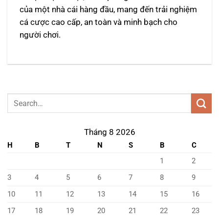
của một nhà cái hàng đầu, mang đến trải nghiệm
cá cược cao cấp, an toàn và minh bạch cho
người chơi.
Tháng 8 2026
H
B
T
N
S
B
C
1
2
3
4
5
6
7
8
9
10
11
12
13
14
15
16
17
18
19
20
21
22
23