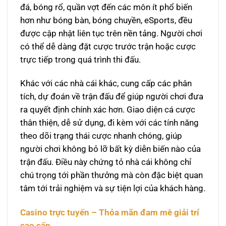
đá, bóng rổ, quần vợt đến các môn ít phổ biến
hơn như bóng bàn, bóng chuyền, eSports, đều
được cập nhật liên tục trên nền tảng. Người chơi
có thể dễ dàng đặt cược trước trận hoặc cược
trực tiếp trong quá trình thi đấu.
Khác với các nhà cái khác, cung cấp các phân
tích, dự đoán về trận đấu để giúp người chơi đưa
ra quyết định chính xác hơn. Giao diện cá cược
thân thiện, dễ sử dụng, đi kèm với các tính năng
theo dõi trạng thái cược nhanh chóng, giúp
người chơi không bỏ lỡ bất kỳ diễn biến nào của
trận đấu. Điều này chứng tỏ nhà cái không chỉ
chú trọng tới phần thưởng mà còn đặc biệt quan
tâm tới trải nghiệm và sự tiện lợi của khách hàng.
Casino trực tuyến – Thỏa mãn đam mê giải trí
cao cấp