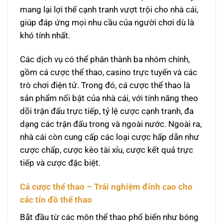
mang lại lợi thế cạnh tranh vượt trội cho nhà cái,
giúp đáp ứng mọi nhu cầu của người chơi dù là
khó tính nhất.
Các dịch vụ có thể phân thành ba nhóm chính,
gồm cá cược thể thao, casino trực tuyến và các
trò chơi điện tử. Trong đó, cá cược thể thao là
sản phẩm nổi bật của nhà cái, với tính năng theo
dõi trận đấu trực tiếp, tỷ lệ cược cạnh tranh, đa
dạng các trận đấu trong và ngoài nước. Ngoài ra,
nhà cái còn cung cấp các loại cược hấp dẫn như
cược chấp, cược kèo tài xỉu, cược kết quả trực
tiếp và cược đặc biệt.
Cá cược thể thao – Trải nghiệm đỉnh cao cho
các tín đồ thể thao
Bắt đầu từ các môn thể thao phổ biến như bóng