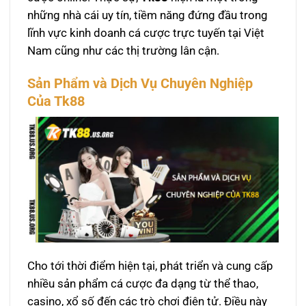
những nhà cái uy tín, tiềm năng đứng đầu trong
lĩnh vực kinh doanh cá cược trực tuyến tại Việt
Nam cũng như các thị trường lân cận.
Sản Phẩm và Dịch Vụ Chuyên Nghiệp
Của Tk88
Cho tới thời điểm hiện tại, phát triển và cung cấp
nhiều sản phẩm cá cược đa dạng từ thể thao,
casino, xổ số đến các trò chơi điện tử. Điều này